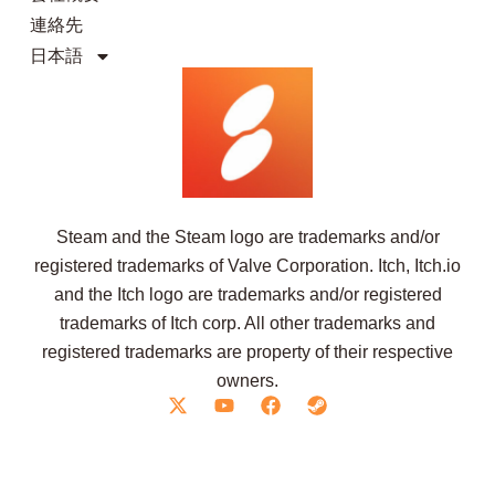
連絡先
日本語
Steam and the Steam logo are trademarks and/or
registered trademarks of Valve Corporation. Itch, Itch.io
and the Itch logo are trademarks and/or registered
trademarks of Itch corp. All other trademarks and
registered trademarks are property of their respective
owners.
X
Y
F
S
-
o
a
t
t
u
c
e
w
t
e
a
i
u
b
m